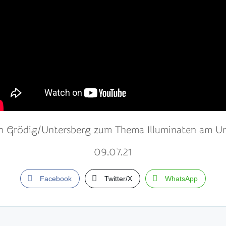
in Grödig/Untersberg zum Thema Illuminaten am Un
09.07.21
Facebook
Twitter/X
WhatsApp