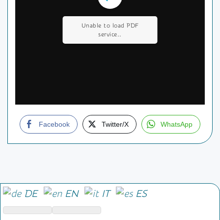
Unable to load PDF
service..
Facebook
Twitter/X
WhatsApp
DE
EN
IT
ES