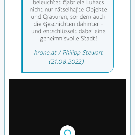
beleuchtet Gabriele Lukacs
nicht nur rätselhafte Objekte
und Gravuren, sondern auch
die Geschichten dahinter –
und entschlüsselt dabei eine
geheimnisvolle Stadt!
krone.at / Philipp Stewart
(21.08.2022)